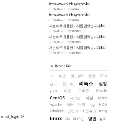
https://www.hubbuyer.com/ko
linlin
2026-04-03
https://www.hubbuyer.com/ko
linlin
2026-04-03
저는 아주 유용한 기사를 읽었습니다: https...
lifeifei
2026-03-09
저는 아주 유용한 기사를 읽었습니다: https...
lifeifei
2026-03-09
저는 아주 유용한 기사를 읽었습니다: https...
lifeifei
2026-03-09
Recent Tag
ssl
확인
윈도우7
용량
CPU
리눅스
설정
관리
윈도우
yum
해결
오라클
Oracle
CentOS
파일
시스템
nginx
Apache
서버
변경
log
HDD
Windows
명령어
IT·컴퓨터
mrtg
-mod_fcgid-2/
linux
방법
MYSQL
설치
AIX