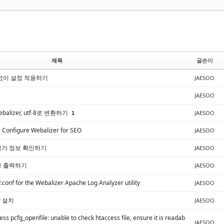
제목
글쓴이
작 없이 설정 적용하기
JAESOO
JAESOO
lizer, utf-8로 변환하기
JAESOO
1
– Configure Webalizer for SEO
JAESOO
에서 국가 정보 확인하기
JAESOO
로그 출력하기
JAESOO
conf for the Webalizer Apache Log Analyzer utility
JAESOO
r 설치
JAESOO
ss pcfg_openfile: unable to check htaccess file, ensure it is readab
JAESOO