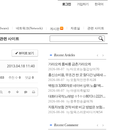
로그인
가입하기
한국어
ware)
네트워크(Network)
자료실
관련 사이트
게시판
관련 사이트
뷰어로 보기
✔
Recent Articles
가라오케 룸싸롱 금촌가라오케
2013.04.18 11:40
타오르는철갑상어70
2026-08-07
흥신소비용, 무조건 싼 곳 찾다간 낭패새 창...
033
추천 수
0
댓글
0
모험적인연주자28
2026-08-07
백링크 3,000개로 네이버 상위 노출! 백링크...
야생의족발32
2026-08-07
대화다국적노래방 ㅇ1ㅇ☆8013☆2221☆ 최신시...
중후한송골매76
2026-08-06
자동차보험 견적 바로 비교 방법은 보험다모...
탐욕스러운바다거북54
2026-08-06
Recent Comment