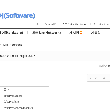
Skip to content
Software)
홈
AdminID
소프트웨어(Software)
하드웨어(Hard
어(Hardware)
네트워크(Network)
게시판
자료실
/WAS
Apache
5.4.10 + mod_fcgid_2.3.7
조회 수
6
?
가
폴더
d:/server/apache
d:/server/php
d:/server/apache/modules