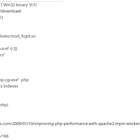
3.7 Win32 binary 위치
m/download/
의)
ules/mod_fcgid.so
d.conf 수정
cs"
p-cgi.exe" .php
ks Indexes
.php)
ss.com/2009/01/10/improving-php-performance-with-apache2-mpm-worker
m/166