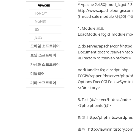
* Apache 2.4.3과 mod_fcgid-2.
Apache
http://www.apachelounge.co
Tomcat
(thread-safe module 사용에 주
NGNIX
1. Module 로드
IIS
LoadModule fcgid_module mod
JEUS
모바일 소프트웨어
2. d:/server/apache/conf/http
DocumentRoot "d:/server/htdo
보안 소프트웨어
<Directory "d:/server/htdocs">
...
가상화 소프트웨어
AddHandler fcgid-script .php
미들웨어
FCGIWrapper "d:/server/php/ph
Options ExecCGI FollowSymlin
기타 소프트웨어
</Directory>
3. Test (d:/server/htdocs/index
<?php phpinfo();?>
참고:
http://phphints.wordpre
출처 :
http://lawmin.tistory.co