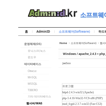
Sketchbook5, 스케치북5
Sketchbook5, 스케치북5
소프트웨어(
홈
AdminID
소프트웨어(Software)
하드웨
Sketchbook5, 스케치북5
Sketchbook5, 스케치북5
Home
소프트웨어(Software)
웹서버
운영체제(OS)
유닉스/리눅스
Windows / apache_2.4.3 + php_
윈도우
JaeSoo
데이터베이스
Oracle
MySQL
MSSQL
프로그램
TIBERO
httpd-2.4.3-win32 (Apache)
기타 데이터베이스
php-5.4.10-Win32-VC9-x86 (PHP)
웹서버/WAS
mod_fcgid-2.3.7-win32 (Fast CGI)