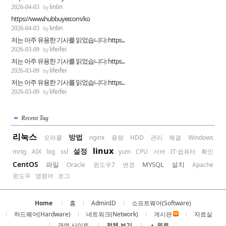
linlin
2026-04-03
https://www.hubbuyer.com/ko
linlin
2026-04-03
저는 아주 유용한 기사를 읽었습니다: https...
lifeifei
2026-03-09
저는 아주 유용한 기사를 읽었습니다: https...
lifeifei
2026-03-09
저는 아주 유용한 기사를 읽었습니다: https...
lifeifei
2026-03-09
Recent Tag
리눅스
방법
오라클
nginx
용량
HDD
관리
해결
Windows
linux
설정
mrtg
AIX
log
ssl
yum
CPU
서버
IT·컴퓨터
확인
CentOS
파일
MYSQL
설치
Oracle
윈도우7
변경
Apache
윈도우
명령어
로그
Home
홈
AdminID
소프트웨어(Software)
하드웨어(Hardware)
네트워크(Network)
게시판
자료실
관련 사이트
전체 보기
▲ 위로