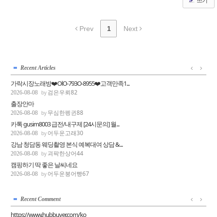
쓰기
Prev
1
Next
Recent Articles
가락시장노래방❤️OlO-793O-8955❤️고객만족1...
검은우뢰82
2026-08-08
출장안마
무심한펭귄88
2026-08-08
카­톡 gusim8003 급전/내구제 [24시문의] 월...
어두운고래30
2026-08-08
강남 청담동 웨딩촬영 본식 예복대여 상담 &...
괴팍한상어44
2026-08-08
캠핑하기 딱 좋은 날씨네요
어두운붕어빵67
2026-08-08
Recent Comment
https://www.hubbuyer.com/ko