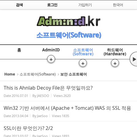
Skip to content
검색
로그인
가입하기
한국어
Sketchbook5, 스케치북5
소프트웨어(Software)
홈
AdminID
소프트웨어
하드웨어
(Software)
(Hardware)
Sketchbook5, 스케치북5
+
▶
+
+
Home
소프트웨어(Software)
보안 소프트웨어
This is Ahnlab Decoy File은 무엇일까요?
Date
2016.07.01
By
JAESOO
Views
2620
Win32 기반 서버에서 (Apache + Tomcat) WAS 의 SSL 적용
Date
2013.04.04
By
JaeSoo
Views
1835
SSL이란 무엇인가? 2/2
Date
2013.03.07
By
JaeSoo
Views
1893